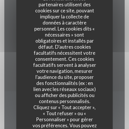
partenaires utilisent des
cookies sur ce site, pouvant
impliquer la collecte de
Cuisine
données à caractère
Française Traditionnelle
personnel. Les cookies dits «
nécessaires » sont
obligatoires et installés par
Services
défaut. D'autres cookies
Accès Wifi, Terrasse, Privatisation
facultatifs nécessitent votre
consentement. Ces cookies
facultatifs servent à analyser
Moyens de paiement
votre navigation, mesurer
Espèces, Carte Bleue
l'audience du site, proposer
des fonctionnalités (ex : en
lien avec les réseaux sociaux)
ou afficher des publicités ou
contenus personnalisés.
Horaires
Cliquez sur « Tout accepter »,
« Tout refuser » ou «
Personnaliser » pour gérer
vos préférences. Vous pouvez