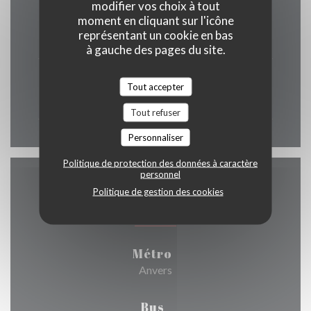
modifier vos choix à tout
Lun
-
Mar
moment en cliquant sur l'icône
représentant un cookie en bas
Fermé
à gauche des pages du site.
Mer
-
Dim
Tout accepter
12h00 - 14h30
18h30 - 22h30
•
Tout refuser
Personnaliser
Politique de protection des données à caractère
personnel
Accès
Politique de gestion des cookies
Métro
Anvers
Bus