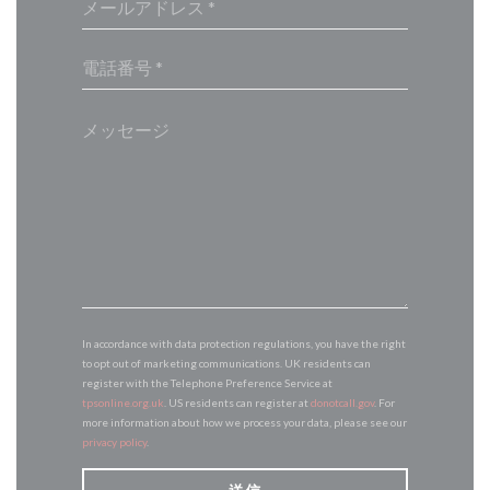
In accordance with data protection regulations, you have the right
to opt out of marketing communications. UK residents can
register with the Telephone Preference Service at
tpsonline.org.uk
. US residents can register at
donotcall.gov
. For
more information about how we process your data, please see our
privacy policy
.